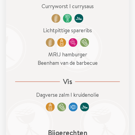
r
Curryworst I currysaus
a
n
k
Lichtpittige spareribs
e
n
MRIJ hamburger
R
Beenham van de barbecue
e
f
Vis
e
r
Dagverse zalm I kruidenolie
e
n
t
i
Bijgerechten