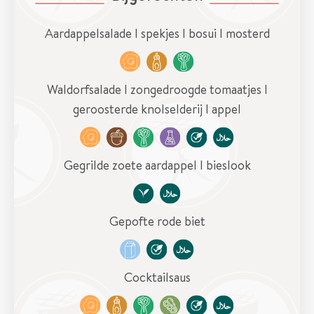
e
s
Aardappelsalade I spekjes I bosui I mosterd
O
v
Waldorfsalade I zongedroogde tomaatjes I
e
geroosterde knolselderij I appel
r
o
n
Gegrilde zoete aardappel I bieslook
s
C
Gepofte rode biet
o
n
t
Cocktailsaus
a
c