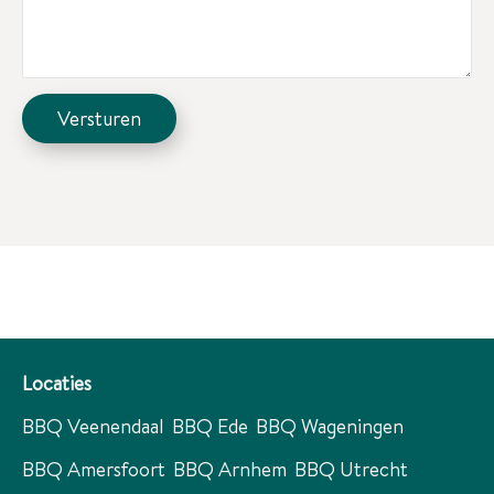
n
is
a
n
n
t
g
a
u
)
a
m
m
m
C
Versturen
e
A
r
P
T
C
H
A
Locaties
BBQ Veenendaal
BBQ Ede
BBQ Wageningen
BBQ Amersfoort
BBQ Arnhem
BBQ Utrecht