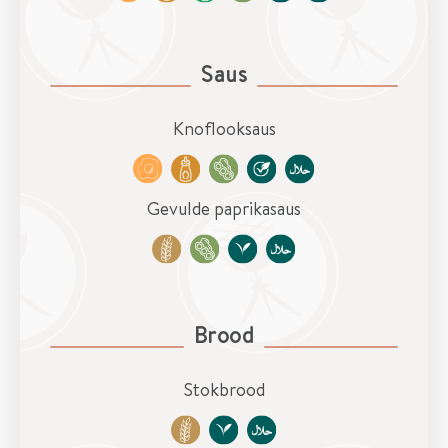
t
Saus
I
e
Knoflooksaus
t
s
a
Gevulde paprikasaus
n
d
e
r
s
Brood
?
Stokbrood