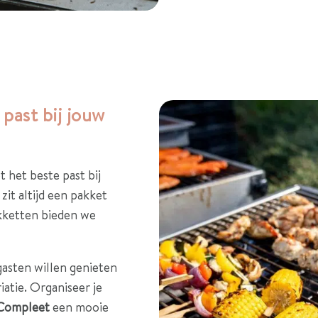
past bij jouw
 het beste past bij
zit altijd een pakket
akketten bieden we
 gasten willen genieten
atie. Organiseer je
Compleet
een mooie