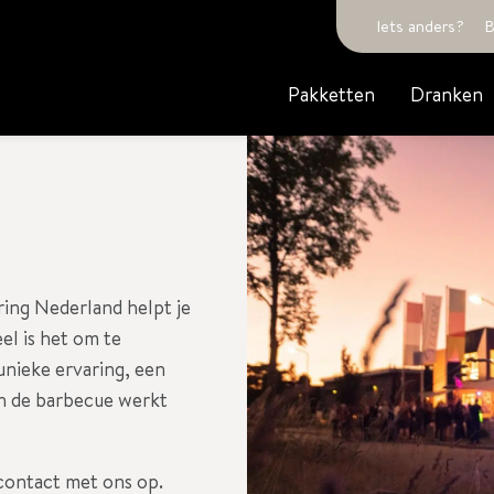
Iets anders?
B
Pakketten
Dranken
ing Nederland helpt je
eel is het om te
unieke ervaring, een
an de barbecue werkt
ontact met ons op.