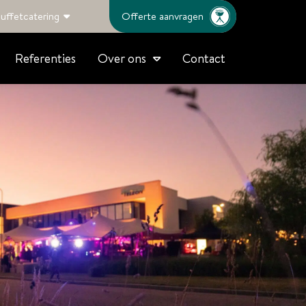
uffetcatering
Offerte aanvragen
Referenties
Contact
Over ons