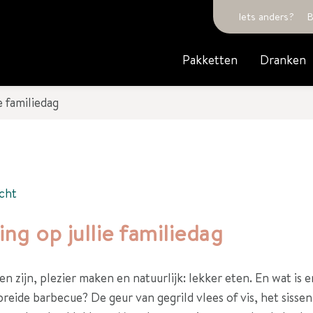
Iets anders?
B
Pakketten
Dranken
e familiedag
cht
ng op jullie familiedag
n zijn, plezier maken en natuurlijk: lekker eten. En wat is e
reide barbecue? De geur van gegrild vlees of vis, het sissen 