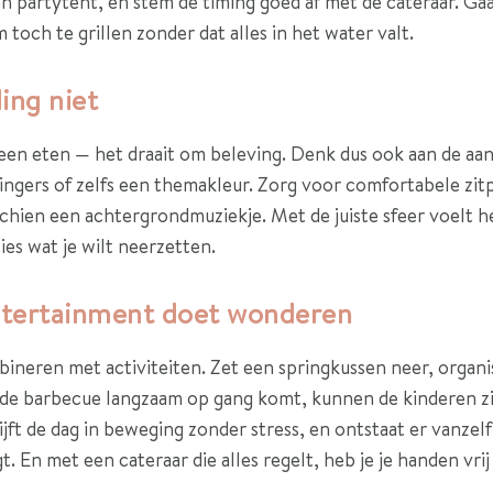
 partytent, en stem de timing goed af met de cateraar. Gaa
toch te grillen zonder dat alles in het water valt.
ing niet
een eten — het draait om beleving. Denk dus ook aan de aan
ingers of zelfs een themakleur. Zorg voor comfortabele zitp
chien een achtergrondmuziekje. Met de juiste sfeer voelt h
cies wat je wilt neerzetten.
entertainment doet wonderen
ineren met activiteiten. Zet een springkussen neer, organi
l de barbecue langzaam op gang komt, kunnen de kinderen zi
ijft de dag in beweging zonder stress, en ontstaat er vanze
. En met een cateraar die alles regelt, heb je je handen vrij