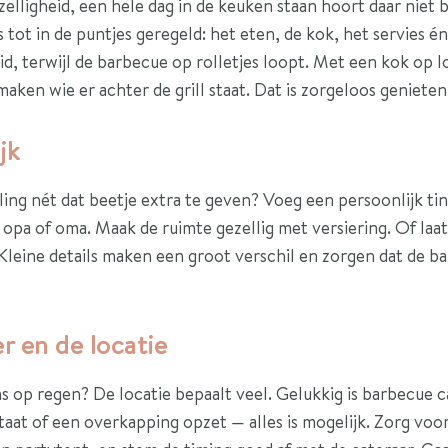
elligheid, een hele dag in de keuken staan hoort daar niet b
s tot in de puntjes geregeld: het eten, de kok, het servies é
id, terwijl de barbecue op rolletjes loopt. Met een kok op l
 maken wie er achter de grill staat. Dat is zorgeloos genieten
jk
aling nét dat beetje extra te geven? Voeg een persoonlijk t
 opa of oma. Maak de ruimte gezellig met versiering. Of la
Kleine details maken een groot verschil en zorgen dat de bar
r en de locatie
s op regen? De locatie bepaalt veel. Gelukkig is barbecue ca
staat of een overkapping opzet — alles is mogelijk. Zorg vo