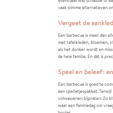
eventueel wat schaduw of een
vaak slimme alternatieven om 
Vergeet de aankled
Een barbecue is meer dan all
met tafelkleden, bloemen, sl
als het donker wordt en miss
de hele familie. En dát is pre
Speel en beleef: 
Een barbecue is goed te comb
een spelletjespakket. Terwij
volwassenen bijpraten. Zo bl
waar een familiedag om vraagt
boules.