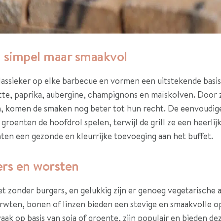
: simpel maar smaakvol
lassieker op elke barbecue en vormen een uitstekende basi
te, paprika, aubergine, champignons en maïskolven. Door z
en, komen de smaken nog beter tot hun recht. De eenvoudige
groenten de hoofdrol spelen, terwijl de grill ze een heerlij
nten een gezonde en kleurrijke toevoeging aan het buffet.
ers en worsten
t zonder burgers, en gelukkig zijn er genoeg vegetarische 
wten, bonen of linzen bieden een stevige en smaakvolle op
ak op basis van soja of groente, zijn populair en bieden de