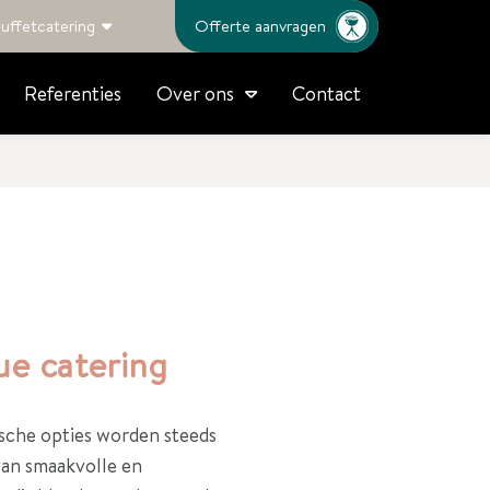
uffetcatering
Offerte aanvragen
Referenties
Contact
Over ons
ue catering
sche opties worden steeds
 van smaakvolle en