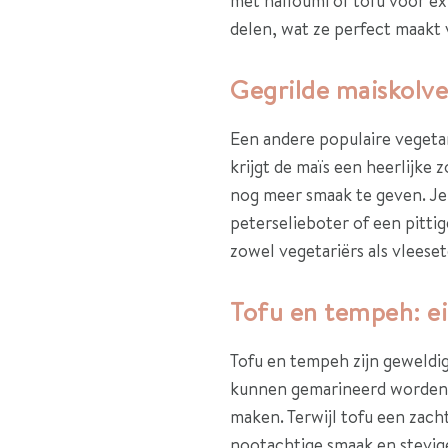
met halloumi of tofu voor ext
delen, wat ze perfect maakt
Gegrilde maiskolv
Een andere populaire vegetar
krijgt de maïs een heerlijke
nog meer smaak te geven. Je
peterselieboter of een pitti
zowel vegetariërs als vleese
Tofu en tempeh: eiw
Tofu en tempeh zijn geweldige
kunnen gemarineerd worden i
maken. Terwijl tofu een zach
nootachtige smaak en stevige