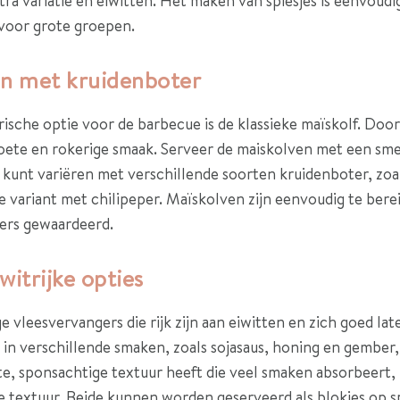
ra variatie en eiwitten. Het maken van spiesjes is eenvoudig
 voor grote groepen.
en met kruidenboter
ische optie voor de barbecue is de klassieke maïskolf. Door 
 zoete en rokerige smaak. Serveer de maiskolven met een s
 kunt variëren met verschillende soorten kruidenboter, zoa
ge variant met chilipeper. Maïskolven zijn eenvoudig te be
ters gewaardeerd.
itrijke opties
 vleesvervangers die rijk zijn aan eiwitten en zich goed lat
n verschillende smaken, zoals sojasaus, honing en gember,
te, sponsachtige textuur heeft die veel smaken absorbeert
 textuur. Beide kunnen worden geserveerd als blokjes op spi