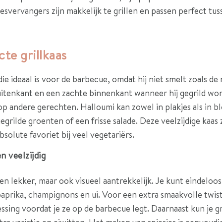
esvervangers zijn makkelijk te grillen en passen perfect tu
te grillkaas
die ideaal is voor de barbecue, omdat hij niet smelt zoals d
buitenkant en een zachte binnenkant wanneer hij gegrild wo
op andere gerechten. Halloumi kan zowel in plakjes als in b
egrilde groenten of een frisse salade. Deze veelzijdige kaas
bsolute favoriet bij veel vegetariërs.
n veelzijdig
een lekker, maar ook visueel aantrekkelijk. Je kunt eindeloo
paprika, champignons en ui. Voor een extra smaakvolle twis
essing voordat je ze op de barbecue legt. Daarnaast kun je