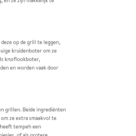
, en ze zijn makkelijk te
deze op de grill te leggen,
meuïge kruidenboter om ze
ls knoflookboter,
reiden en worden vaak door
en grillen. Beide ingrediënten
 om ze extra smaakvol te
, heeft tempeh een
esjes, of als grotere