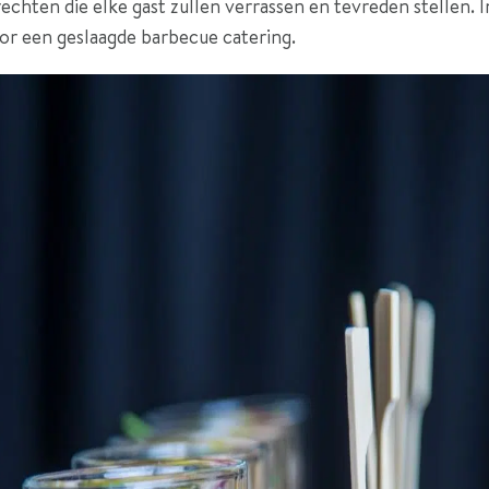
echten die elke gast zullen verrassen en tevreden stellen. 
or een geslaagde barbecue catering.