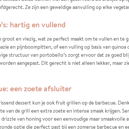
fdgerecht. Ze zijn een geweldige aanvulling op elke vegeta
s: hartig en vullend
groot en vlezig, wat ze perfect maakt om te vullen en te gr
nazie en pijnboompitten, of een vulling op basis van quinoa
ge structuur van portobello’s zorgt ervoor dat ze goed blijv
orden aangepast. Dit gerecht is niet alleen lekker, maar z
e: een zoete afsluiter
issend dessert kun je ook fruit grillen op de barbecue. Den
e van de grill een extra zoete en intense smaak krijgen. Ser
en drizzle van honing voor een eenvoudige maar smaakvolle af
gezonde optie die perfect past bij een zomerse barbecue en e