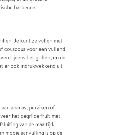
rische barbecue.
illen. Je kunt ze vullen met
 of couscous voor een vullend
en tijdens het grillen, en de
iet er ook indrukwekkend uit
k aan ananas, perziken of
veer het gegrilde fruit met
sluiting van de maaltijd.
en mooie aanvulling is op de