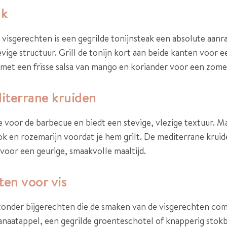
ak
visgerechten is een gegrilde tonijnsteak een absolute aanra
vige structuur. Grill de tonijn kort aan beide kanten voor 
et een frisse salsa van mango en koriander voor een zomer
iterrane kruiden
e voor de barbecue en biedt een stevige, vlezige textuur. M
ook en rozemarijn voordat je hem grilt. De mediterrane krui
voor een geurige, smaakvolle maaltijd.
ten voor vis
zonder bijgerechten die de smaken van de visgerechten c
ranaatappel, een gegrilde groenteschotel of knapperig stok