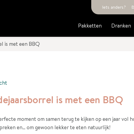
Iets anders?
B
Pakketten
Dranken
el is met een BBQ
cht
dejaarsborrel is met een BBQ
 perfecte moment om samen terug te kijken op een jaar vol
 spreken en… om gewoon lekker te eten natuurlijk!