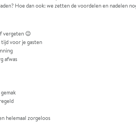
raden? Hoe dan ook: we zetten de voordelen en nadelen nog 
lf vergeten 😉
tijd voor je gasten
anning
rg afwas
n gemak
eregeld
en helemaal zorgeloos