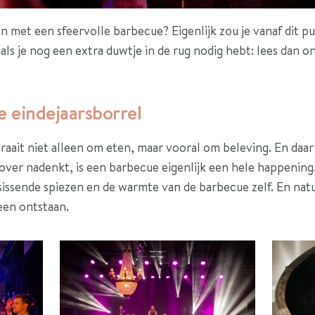
n met een sfeervolle barbecue? Eigenlijk zou je vanaf dit pu
als je nog een extra duwtje in de rug nodig hebt: lees dan o
je eindejaarsborrel
raait niet alleen om eten, maar vooral om beleving. En daa
d over nadenkt, is een barbecue eigenlijk een hele happenin
 sissende spiezen en de warmte van de barbecue zelf. En natuu
een ontstaan.