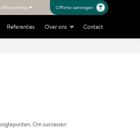
uffetcatering
Offerte aanvragen
Referenties
Contact
Over ons
 hoogtepunten. Om successen