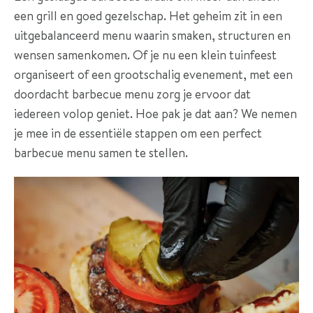
r
een grill en goed gezelschap. Het geheim zit in een
a
uitgebalanceerd menu waarin smaken, structuren en
n
wensen samenkomen. Of je nu een klein tuinfeest
k
organiseert of een grootschalig evenement, met een
e
doordacht barbecue menu zorg je ervoor dat
n
iedereen volop geniet. Hoe pak je dat aan? We nemen
je mee in de essentiële stappen om een perfect
R
barbecue menu samen te stellen.
e
f
e
r
e
n
t
i