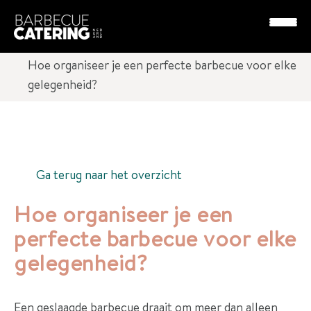
Leesvoer
Hoe organiseer je een perfecte barbecue voor elke
gelegenheid?
P
a
k
k
Ga terug naar het overzicht
e
t
Hoe organiseer je een
t
perfecte barbecue voor elke
e
gelegenheid?
n
D
Een geslaagde barbecue draait om meer dan alleen