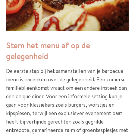
e
s
O
v
e
Stem het menu af op de
r
gelegenheid
o
n
De eerste stap bij het samenstellen van je barbecue
s
menu is nadenken over de gelegenheid. Een zomerse
familiebijeenkomst vraagt om een andere insteek dan
C
een chique diner. Voor een informele setting kun je
o
gaan voor klassiekers zoals burgers, worstjes en
n
kipspiesen, terwijl een exclusiever evenement baat
t
heeft bij verfijnde gerechten zoals gegrilde
a
entrecote, gemarineerde zalm of groentespiesjes met
c