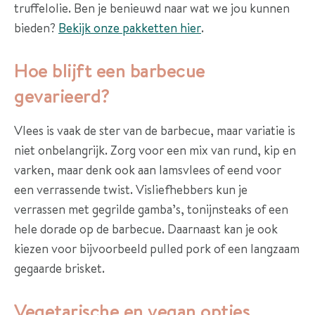
truffelolie. Ben je benieuwd naar wat we jou kunnen
t
bieden?
Bekijk onze pakketten hier
.
I
Hoe blijft een barbecue
e
gevarieerd?
t
s
Vlees is vaak de ster van de barbecue, maar variatie is
a
niet onbelangrijk. Zorg voor een mix van rund, kip en
n
varken, maar denk ook aan lamsvlees of eend voor
d
een verrassende twist. Visliefhebbers kun je
e
verrassen met gegrilde gamba’s, tonijnsteaks of een
r
hele dorade op de barbecue. Daarnaast kan je ook
s
kiezen voor bijvoorbeeld pulled pork of een langzaam
?
gegaarde brisket.
Vegetarische en vegan opties