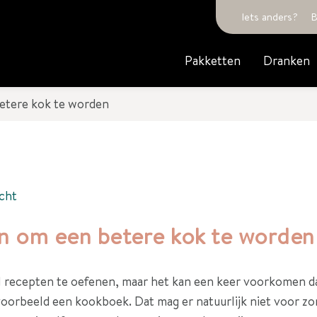
Iets anders?
B
Pakketten
Dranken
etere kok te worden
cht
n om een betere kok te worden
l recepten te oefenen, maar het kan een keer voorkomen dat
voorbeeld een kookboek. Dat mag er natuurlijk niet voor zo