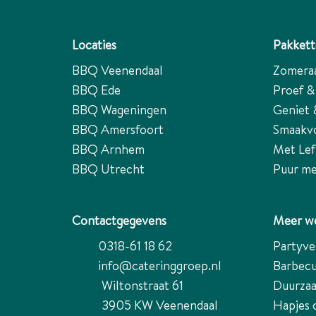
Locaties
Pakket
BBQ Veenendaal
Zomera
BBQ Ede
Proef &
BBQ Wageningen
Geniet 
BBQ Amersfoort
Smaakv
BBQ Arnhem
Met Lef
BBQ Utrecht
Puur me
Contactgegevens
Meer we
0318-61 18 62
Partyve
info@cateringgroep.nl
Barbecu
Wiltonstraat 61
Duurza
3905 KW
Veenendaal
Hapjes 