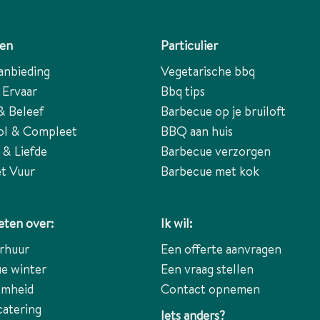
ten
Particulier
anbieding
Vegetarische bbq
 Ervaar
Bbq tips
& Beleef
Barbecue op je bruiloft
ol & Compleet
BBQ aan huis
 & Liefde
Barbecue verzorgen
t Vuur
Barbecue met kok
ten over:
Ik wil:
rhuur
Een offerte aanvragen
e winter
Een vraag stellen
amheid
Contact opnemen
catering
Iets anders?