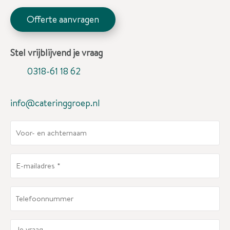
Offerte aanvragen
Stel vrijblijvend je vraag
0318-61 18 62
info@cateringgroep.nl
V
o
o
E
r
-
-
m
e
T
a
n
e
i
a
l
l
J
c