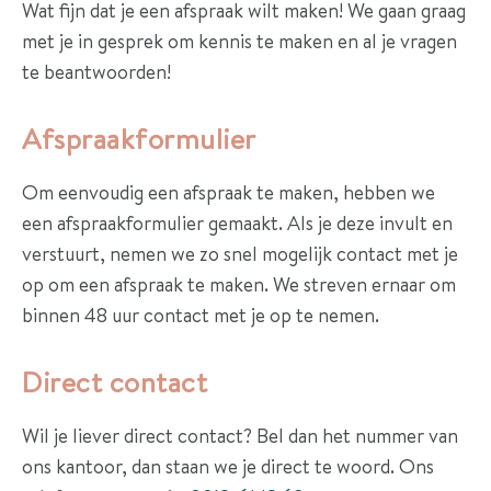
r
Wat fijn dat je een afspraak wilt maken! We gaan graag
a
met je in gesprek om kennis te maken en al je vragen
n
te beantwoorden!
k
e
Afspraakformulier
n
Om eenvoudig een afspraak te maken, hebben we
R
een afspraakformulier gemaakt. Als je deze invult en
e
verstuurt, nemen we zo snel mogelijk contact met je
f
op om een afspraak te maken. We streven ernaar om
e
binnen 48 uur contact met je op te nemen.
r
e
Direct contact
n
t
Wil je liever direct contact? Bel dan het nummer van
i
ons kantoor, dan staan we je direct te woord. Ons