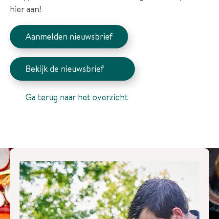
e
hier aan!
s
Aanmelden nieuwsbrief
O
v
e
Bekijk de nieuwsbrief
r
o
Ga terug naar het overzicht
n
s
C
o
n
t
a
c