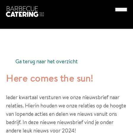
Nieuws
Here comes the sun!
P
a
k
Ga terug naar het overzicht
k
Here comes the sun!
e
t
t
Ieder kwartaal versturen we onze nieuwsbrief naar
e
relaties. Hierin houden we onze relaties op de hoogte
n
van lopende acties en delen we nieuws vanuit ons
bedrijf. In deze nieuwe nieuwsbrief vind je onder
D
andere leuk nieuws voor 2024!