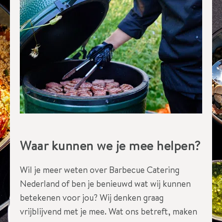
t
I
e
t
s
a
n
d
e
Waar kunnen we je mee helpen?
r
s
Wil je meer weten over Barbecue Catering
?
Nederland of ben je benieuwd wat wij kunnen
betekenen voor jou? Wij denken graag
vrijblijvend met je mee. Wat ons betreft, maken