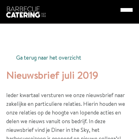
Nieuws
Nieuwsbrief juli 2019
P
a
Ga terug naar het overzicht
k
k
Nieuwsbrief juli 2019
e
t
Ieder kwartaal versturen we onze nieuwsbrief naar
t
zakelijke en particuliere relaties. Hierin houden we
e
onze relaties op de hoogte van lopende acties en
n
delen we nieuws vanuit ons bedrijf. In deze
nieuwsbrief vind je Diner in the Sky, het
D
barbecueseizoen is geopend en nieuwe collega’s!