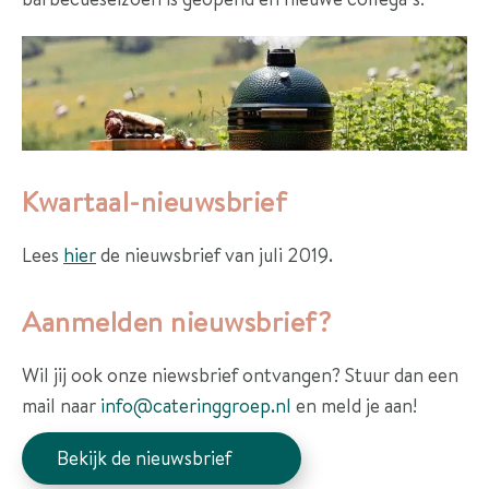
r
a
n
k
e
n
Kwartaal-nieuwsbrief
R
e
Lees
hier
de nieuwsbrief van juli 2019.
f
e
Aanmelden nieuwsbrief?
r
e
Wil jij ook onze niewsbrief ontvangen? Stuur dan een
n
mail naar
info@cateringgroep.nl
en meld je aan!
t
Bekijk de nieuwsbrief
i