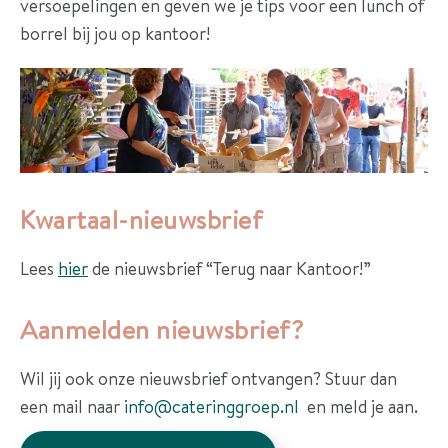
r
versoepelingen en geven we je tips voor een lunch of
a
borrel bij jou op kantoor!
n
k
e
n
R
Kwartaal-nieuwsbrief
e
f
Lees
hier
de nieuwsbrief “Terug naar Kantoor!”
e
r
Aanmelden nieuwsbrief?
e
n
Wil jij ook onze nieuwsbrief ontvangen? Stuur dan
t
een mail naar
info@cateringgroep.nl
en meld je aan.
i