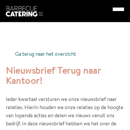
Nieuws
Nieuwsbrief Terug naar Kantoor!
P
a
Ga terug naar het overzicht
k
k
Nieuwsbrief Terug naar
e
Kantoor!
t
t
Ieder kwartaal versturen we onze nieuwsbrief naar
e
relaties. Hierin houden we onze relaties op de hoogte
n
van lopende acties en delen we nieuws vanuit ons
D
bedrijf. In deze nieuwsbrief hebben we het over de