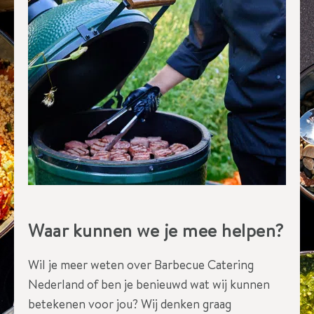
t
I
e
t
s
a
n
d
e
r
Waar kunnen we je mee helpen?
s
?
Wil je meer weten over Barbecue Catering
Nederland of ben je benieuwd wat wij kunnen
betekenen voor jou? Wij denken graag