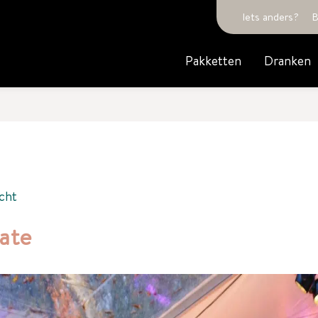
Iets anders?
B
Pakketten
Dranken
cht
ate