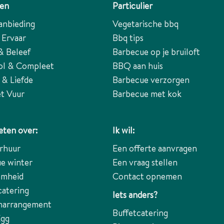
ten
Particulier
anbieding
Vegetarische bbq
 Ervaar
Bbq tips
& Beleef
Barbecue op je bruiloft
ol & Compleet
BBQ aan huis
 & Liefde
Barbecue verzorgen
t Vuur
Barbecue met kok
ten over:
Ik wil:
rhuur
Een offerte aanvragen
e winter
Een vraag stellen
amheid
Contact opnemen
catering
Iets anders?
narrangement
Buffetcatering
Egg