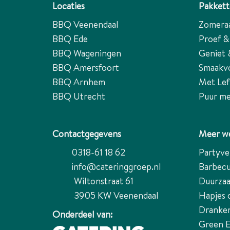
Locaties
Pakket
BBQ Veenendaal
Zomera
BBQ Ede
Proef &
BBQ Wageningen
Geniet 
BBQ Amersfoort
Smaakv
BBQ Arnhem
Met Lef
BBQ Utrecht
Puur me
Contactgegevens
Meer we
0318-61 18 62
Partyve
info@cateringgroep.nl
Barbecu
Wiltonstraat 61
Duurza
3905 KW
Veenendaal
Hapjes 
Dranke
Onderdeel van:
Green 