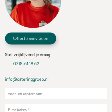
Offerte aanvragen
Stel vrijblijvend je vraag
0318-61 18 62
info@cateringgroep.nl
V
o
o
E
r