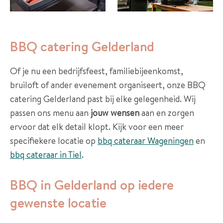
t
I
BBQ catering Gelderland
e
t
Of je nu een bedrijfsfeest, familiebijeenkomst,
s
bruiloft of ander evenement organiseert, onze BBQ
a
catering Gelderland past bij elke gelegenheid. Wij
n
passen ons menu aan
jouw wensen
aan en zorgen
d
ervoor dat elk detail klopt. Kijk voor een meer
e
specifiekere locatie op
bbq cateraar Wageningen
en
r
bbq cateraar in Tiel
.
s
?
BBQ in Gelderland op iedere
gewenste locatie