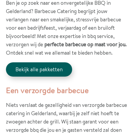
r
Ben je op zoek naar een onvergetelijke BBQ in
a
Gelderland? Barbecue Catering begrijpt jouw
n
verlangen naar een smakelijke, stressvrije barbecue
k
voor een bedrijfsfeest, verjaardag of een bruiloft
e
bijvoorbeeld! Met onze expertise in bbq service,
n
verzorgen wij de
perfecte barbecue op maat voor jou.
Ontdek snel wat we allemaal te bieden hebben.
R
e
Bekijk alle pakketten
f
e
Een verzorgde barbecue
r
e
Niets verslaat de gezelligheid van verzorgde barbecue
n
catering in Gelderland, waarbij je zelf niet hoeft te
t
zwoegen achter de grill. Wij staan garant voor een
i
verzorgde bbq die jou en je gasten versteld zal doen