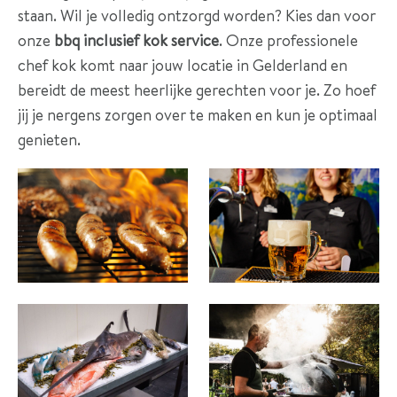
e
staan. Wil je volledig ontzorgd worden? Kies dan voor
s
onze
bbq inclusief kok service
. Onze professionele
chef kok komt naar jouw locatie in Gelderland en
O
bereidt de meest heerlijke gerechten voor je. Zo hoef
v
jij je nergens zorgen over te maken en kun je optimaal
e
genieten.
r
o
n
s
C
o
n
t
a
c