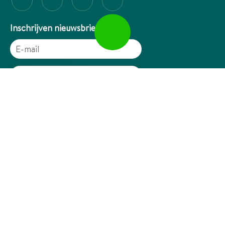
Inschrijven nieuwsbrief
© 2026
Catering Groep Nederland
Algemene voorwaarden
|
Veelgestelde vragen
|
Privacy- en Cookieverklaring