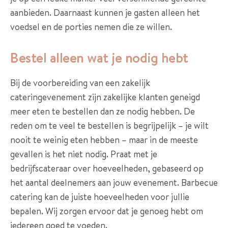
c
aanbieden. Daarnaast kunnen je gasten alleen het
t
voedsel en de porties nemen die ze willen.
I
Bestel alleen wat je nodig hebt
e
t
Bij de voorbereiding van een zakelijk
s
cateringevenement zijn zakelijke klanten geneigd
a
meer eten te bestellen dan ze nodig hebben. De
n
reden om te veel te bestellen is begrijpelijk – je wilt
d
nooit te weinig eten hebben – maar in de meeste
e
gevallen is het niet nodig. Praat met je
r
bedrijfscateraar over hoeveelheden, gebaseerd op
s
het aantal deelnemers aan jouw evenement. Barbecue
?
catering kan de juiste hoeveelheden voor jullie
bepalen. Wij zorgen ervoor dat je genoeg hebt om
iedereen goed te voeden.