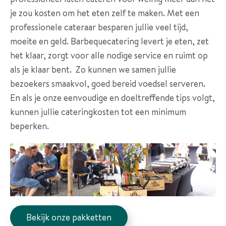
r
je zou kosten om het eten zelf te maken. Met een
a
professionele cateraar besparen jullie veel tijd,
n
moeite en geld. Barbequecatering levert je eten, zet
k
het klaar, zorgt voor alle nodige service en ruimt op
e
als je klaar bent. Zo kunnen we samen jullie
n
bezoekers smaakvol, goed bereid voedsel serveren.
En als je onze eenvoudige en doeltreffende tips volgt,
R
kunnen jullie cateringkosten tot een minimum
e
beperken.
f
e
r
e
n
t
i
Bekijk onze pakketten