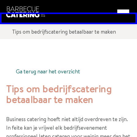
Leesvoer
Tips om bedrijfscatering betaalbaar te maken
P
a
k
Ga terug naar het overzicht
k
e
Tips om bedrijfscatering
t
betaalbaar te maken
t
e
n
Business catering hoeft niet altijd overdreven te zijn.
In feite kan je vrijwel elk bedrijfsevenement
D
professioneel laten cateren voor weinig meer dan het