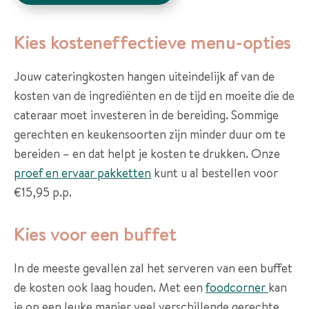
e
s
Kies kosteneffectieve menu-opties
O
Jouw cateringkosten hangen uiteindelijk af van de
v
kosten van de ingrediënten en de tijd en moeite die de
e
cateraar moet investeren in de bereiding. Sommige
r
gerechten en keukensoorten zijn minder duur om te
o
bereiden – en dat helpt je kosten te drukken. Onze
n
proef en ervaar pakketten
kunt u al bestellen voor
s
€15,95 p.p.
C
Kies voor een buffet
o
n
In de meeste gevallen zal het serveren van een buffet
t
de kosten ook laag houden. Met een
foodcorner
kan
a
je op een leuke manier veel verschillende gerechte